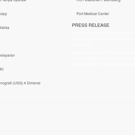
copy
Port Medical Center
PRESS RELEASE
alisa
PT RUMAH SAKIT PELABUHAN
BERGABUNG DALAM GRUP HOL
RS BUMN
LAUNCHING PRODUK LAYANAN
elayaran
OCCUPATIONAL HEALTH CENT
RUMAH SAKIT PELABUHAN (OH
KI
onografi (USG) 4 Dimensi