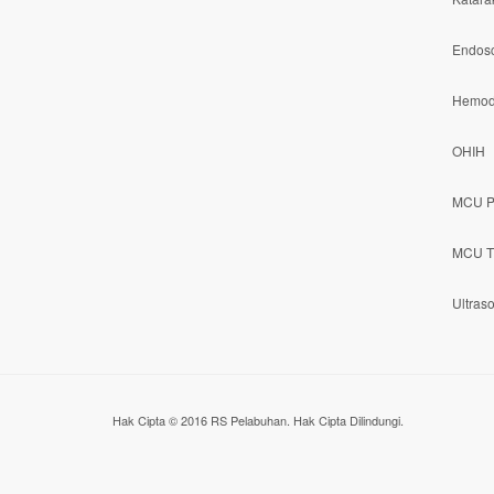
Endos
Hemodi
OHIH
MCU P
MCU T
Ultras
Hak Cipta © 2016 RS Pelabuhan. Hak Cipta Dilindungi.